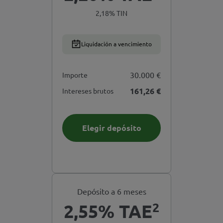
2,18% TIN
Liquidación a vencimiento
30.000 €
Importe
161,26 €
Intereses brutos
Elegir depósito
Depósito a 6 meses
Nota aclaratoria 2 sobre Ejemplos representativos. Consultar al pie de página
2
2,55% TAE