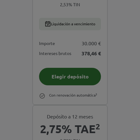
2,53% TIN
Liquidación a vencimiento
30.000 €
Importe
378,46 €
Intereses brutos
Elegir depósito
3
Con renovación automática
Depósito a 12 meses
Nota aclaratoria 2 sobre Ejemplos representativos. Consultar al pie de página
2
2,75% TAE