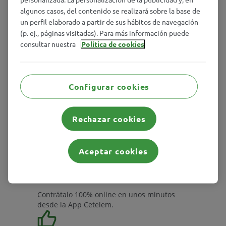
algunos casos, del contenido se realizará sobre la base de
un perfil elaborado a partir de sus hábitos de navegación
(p. ej., páginas visitadas). Para más información puede
consultar nuestra
Política de cookies
Configurar cookies
¿Cómo son los
Rechazar cookies
Depósitos Cetelem?
Aceptar cookies
Sin costes asociados
Contrátalo 100% online en unos minutos
desde la App Cetelem.