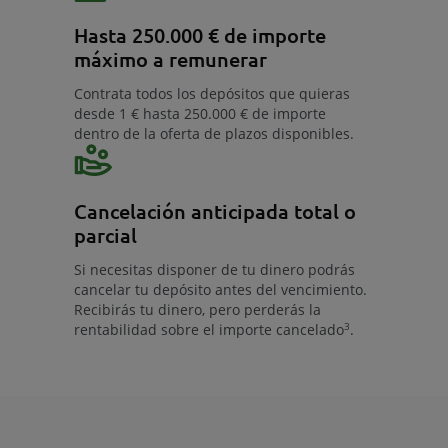
Hasta 250.000 € de importe
máximo a remunerar
Contrata todos los depósitos que quieras
desde 1 € hasta 250.000 € de importe
dentro de la oferta de plazos disponibles.
Cancelación anticipada total o
parcial
Si necesitas disponer de tu dinero podrás
cancelar tu depósito antes del vencimiento.
Recibirás tu dinero, pero perderás la
Nota aclaratoria 3 sobre Cancelación anticipada. Consultar al pie de página
rentabilidad sobre el importe cancelado
.
3