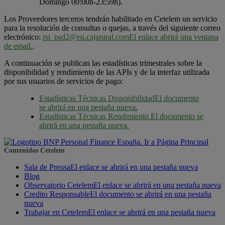
Domingo 00:00h-23:59h).
Los Proveedores terceros tendrán habilitado en Cetelem un servicio
para la resolución de consultas o quejas, a través del siguiente correo
electrónico:
rsi_psd2@rsi.cajarural.com
El enlace abrirá una ventana
de email.
.
A continuación se publican las estadísticas trimestrales sobre la
disponibilidad y rendimiento de las APIs y de la interfaz utilizada
por sus usuarios de servicios de pago:
Estadísticas Técnicas Disponibilidad
El documento
se abrirá en una pestaña nueva.
Estadísticas Técnicas Rendimiento
El documento se
abrirá en una pestaña nueva.
Contenidos Cetelem
Sala de Prensa
El enlace se abrirá en una pestaña nueva
Blog
Observatorio Cetelem
El enlace se abrirá en una pestaña nueva
Credito Responsable
El documento se abrirá en una pestaña
nueva
Trabajar en Cetelem
El enlace se abrirá en una pestaña nueva