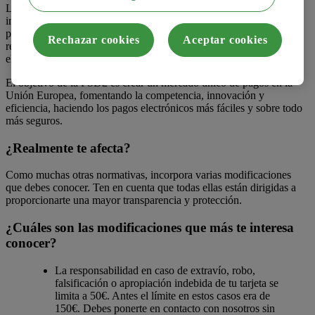
La Directiva de Servicios de Pago (llamada PSD2 por sus siglas en
inglés) es una normativa de la Unión Europea que regula la
prestación de los servicios de pago electrónicos. Principalmente
Rechazar cookies
Aceptar cookies
refuerza la seguridad de las operaciones financieras y de los pagos
electrónicos.
El objetivo de la PSD2 es crear un mercado único de pagos en la
Unión Europea, fomentando la competencia, innovación y
eficiencia, haciendo los pagos electrónicos más fáciles y sobre todo
más seguros.
¿Realmente te afecta?
Como muchas otras normativas, incorpora varias modificaciones
que debes conocer. Ten en cuenta que todas ellas están dirigidas a
proporcionarte una mayor transparencia y protección.
¿Cuáles son las modificaciones que más te interesa
conocer?
La responsabilidad en caso de extravío, robo,
falsificación o apropiación indebida de tu tarjeta se
limita a 50€. Antes el límite en estos casos era de
150€. Debes ponerte en contacto con nosotros sin