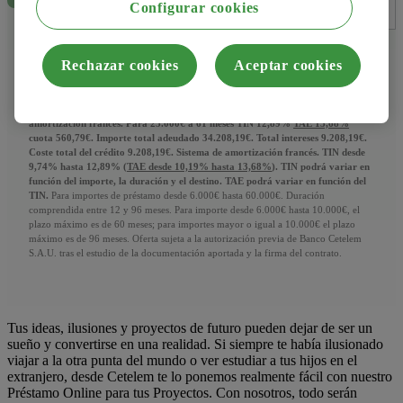
Configurar cookies
Rechazar cookies
Aceptar cookies
*
Nota aclaratoria sobre condiciones del préstamo.
Ejemplo préstamo de 6.000€
a 12 meses TIN 9,74%
TAE 10,19%
cuota 526,77€. Importe total adeudado
6.321,24€. Total intereses 321,24€. Coste total del crédito 321,24€. Sistema de
amortización francés. Para 25.000€ a 61 meses TIN 12,89%
TAE 13,68%
cuota 560,79€. Importe total adeudado 34.208,19€. Total intereses 9.208,19€.
Coste total del crédito 9.208,19€. Sistema de amortización francés. TIN desde
9,74% hasta 12,89% (
TAE desde 10,19% hasta 13,68%
). TIN podrá variar en
función del importe, la duración y el destino. TAE podrá variar en función del
TIN.
Para importes de préstamo desde 6.000€ hasta 60.000€. Duración
comprendida entre 12 y 96 meses. Para importe desde 6.000€ hasta 10.000€, el
plazo máximo es de 60 meses; para importes mayor o igual a 10.000€ el plazo
máximo es de 96 meses. Oferta sujeta a la autorización previa de Banco Cetelem
S.A.U. tras el estudio de la documentación aportada y la firma del contrato.
Tus ideas, ilusiones y proyectos de futuro pueden dejar de ser un
sueño y convertirse en una realidad. Si siempre te había ilusionado
viajar a la otra punta del mundo o ver estudiar a tus hijos en el
extranjero, desde Cetelem te lo ponemos realmente fácil con nuestro
Préstamo Online para tus Proyectos. Con nosotros, todo serán