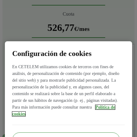
Cuota
526,77
€/mes
TIN 9,74%
TAE*
Nota aclaratoria sobre
condiciones del préstamo. Consultar más
Configuración de cookies
Tienes hasta 60.000 €
abajo.
10,19%
Importe total adeudado:
6.321,24€. Total intereses: 321,24€. Coste total del
En CETELEM utilizamos cookies de terceros con fines de
crédito: 321,24€
análisis, de personalización de contenido (por ejemplo, diseño
del sitio web) y para mostrarle publicidad personalizada. La
TIN
(Desde | Hasta)
personalización de la publicidad y, en algunos casos, del
9,74% | 12,89%
contenido se realizará sobre la base de un perfil elaborado a
Me interesa
El enlace se abrirá en
partir de sus hábitos de navegación (p. ej., páginas visitadas).
Para más información puede consultar nuestra
Política de
una pestaña nueva.
cookies
TAE*
(Desde | Hasta)
10,19% | 13,68%