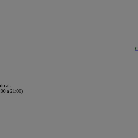
C
do al:
91 790 97 90
El enlace abrirá una ventana de contacto telefónico.
:00 a 21:00)