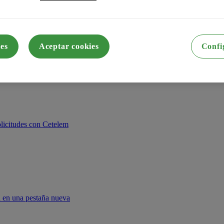
es
Aceptar cookies
Confi
licitudes con Cetelem
rá en una pestaña nueva