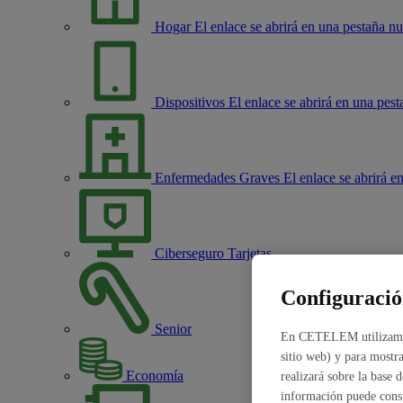
Hogar
El enlace se abrirá en una pestaña n
Dispositivos
El enlace se abrirá en una pes
Enfermedades Graves
El enlace se abrirá 
Ciberseguro Tarjetas
Configuració
Senior
En CETELEM utilizamos c
sitio web) y para mostra
Economía
realizará sobre la base 
información puede cons