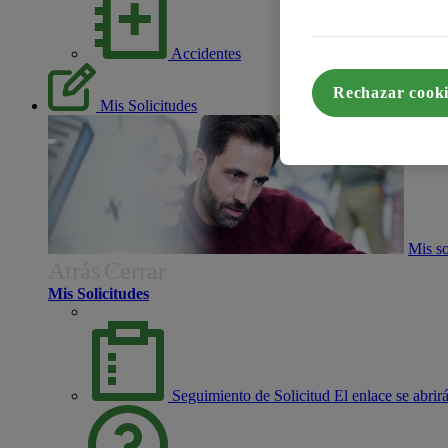
Accidentes
Rechazar cooki
Mis Solicitudes
Mis so
Atrás
Cerrar
Mis Solicitudes
Seguimiento de Solicitud
El enlace se abri