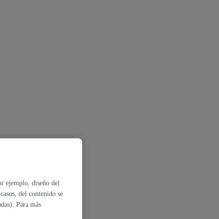
r ejemplo, diseño del
casos, del contenido se
tadas). Para más