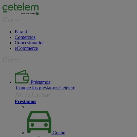
Cerrar
Para ti
Comercios
Concesionarios
eCommerce
Cerrar
Préstamos
Conoce los préstamos Cetelem
Atrás
Cerrar
Préstamos
Coche