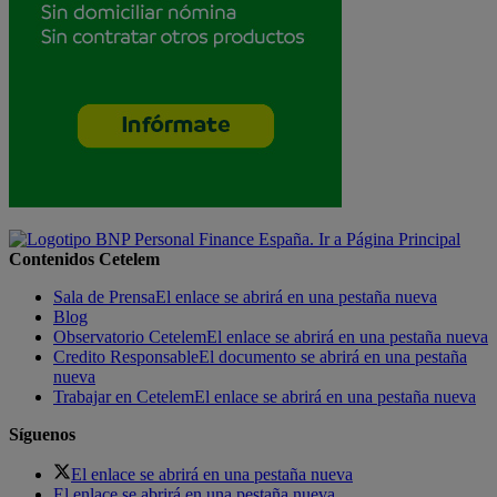
Contenidos Cetelem
Sala de Prensa
El enlace se abrirá en una pestaña nueva
Blog
Observatorio Cetelem
El enlace se abrirá en una pestaña nueva
Credito Responsable
El documento se abrirá en una pestaña
nueva
Trabajar en Cetelem
El enlace se abrirá en una pestaña nueva
Síguenos
El enlace se abrirá en una pestaña nueva
El enlace se abrirá en una pestaña nueva