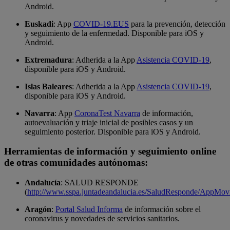
Android.
Euskadi
: App
COVID-19.EUS
para la prevención, detección
y seguimiento de la enfermedad. Disponible para iOS y
Android.
Extremadura
: Adherida a la App
Asistencia COVID-19
,
disponible para iOS y Android.
Islas Baleares
: Adherida a la App
Asistencia COVID-19
,
disponible para iOS y Android.
Navarra
: App
CoronaTest Navarra
de información,
autoevaluación y triaje inicial de posibles casos y un
seguimiento posterior. Disponible para iOS y Android.
Herramientas de información y seguimiento online
de otras comunidades autónomas:
Andalucía
: SALUD RESPONDE
(
http://www.sspa.juntadeandalucia.es/SaludResponde/AppMovi
Aragón
:
Portal Salud Informa
de información sobre el
coronavirus y novedades de servicios sanitarios.