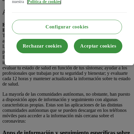
nuestra
Política de cookies
ASISTENCIA COVID-19
En España contamos con una
aplicación oficial
del Gobierno de
Configurar cookies
España
, desarrollada por el Ministerio de Asuntos Económicos y
Transformación Digital, y en cooperación con las comunidades
autónomas adheridas por el momento: Cantabria, Canarias, Castilla-
Rechazar cookies
Aceptar cookies
La Mancha, Extremadura e Islas Baleares. El resto de comunidades
podrán tener acceso a la aplicación en el momento en que lo deseen.
Esta aplicación, llamada Asistencia COVID-19, permite recibir
instrucciones y recomendaciones en función de tu estado de salud;
evaluar tu estado de salud en función de tus síntomas; ayudar a los
profesionales que trabajan por tu seguridad y bienestar; y evaluarte
cada 12 horas y mantener actualizada la información sobre tu estado
de salud.
La mayoría de las comunidades autónomas, no obstante, han puesto
a disposición apps de información y seguimiento con algunas
características propias. Estas son las aplicaciones de las distintas
comunidades autónomas que se pueden descargar en los teléfonos
móviles para acceder a la información más cercana sobre el
coronavirus:
Apps de información y seguimiento específicas sobre