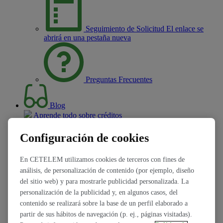
Seguimiento de Solicitud
El enlace se
abrirá en una pestaña nueva
Preguntas Frecuentes
Blog
Aprende todo sobre créditos
Atrás
Cerrar
Configuración de cookies
Blog
En CETELEM utilizamos cookies de terceros con fines de
análisis, de personalización de contenido (por ejemplo, diseño
Información de Créditos
del sitio web) y para mostrarle publicidad personalizada. La
personalización de la publicidad y, en algunos casos, del
Proyectos que puedes hacer
contenido se realizará sobre la base de un perfil elaborado a
partir de sus hábitos de navegación (p. ej., páginas visitadas).