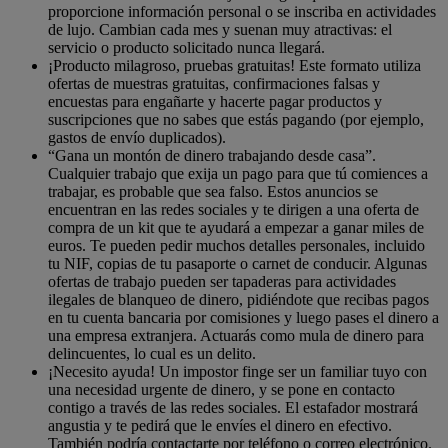
proporcione información personal o se inscriba en actividades
de lujo. Cambian cada mes y suenan muy atractivas: el
servicio o producto solicitado nunca llegará.
¡Producto milagroso, pruebas gratuitas! Este formato utiliza
ofertas de muestras gratuitas, confirmaciones falsas y
encuestas para engañarte y hacerte pagar productos y
suscripciones que no sabes que estás pagando (por ejemplo,
gastos de envío duplicados).
“Gana un montón de dinero trabajando desde casa”.
Cualquier trabajo que exija un pago para que tú comiences a
trabajar, es probable que sea falso. Estos anuncios se
encuentran en las redes sociales y te dirigen a una oferta de
compra de un kit que te ayudará a empezar a ganar miles de
euros. Te pueden pedir muchos detalles personales, incluido
tu NIF, copias de tu pasaporte o carnet de conducir. Algunas
ofertas de trabajo pueden ser tapaderas para actividades
ilegales de blanqueo de dinero, pidiéndote que recibas pagos
en tu cuenta bancaria por comisiones y luego pases el dinero a
una empresa extranjera. Actuarás como mula de dinero para
delincuentes, lo cual es un delito.
¡Necesito ayuda! Un impostor finge ser un familiar tuyo con
una necesidad urgente de dinero, y se pone en contacto
contigo a través de las redes sociales. El estafador mostrará
angustia y te pedirá que le envíes el dinero en efectivo.
También podría contactarte por teléfono o correo electrónico.