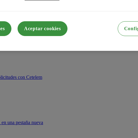
es
Aceptar cookies
Confi
licitudes con Cetelem
rá en una pestaña nueva