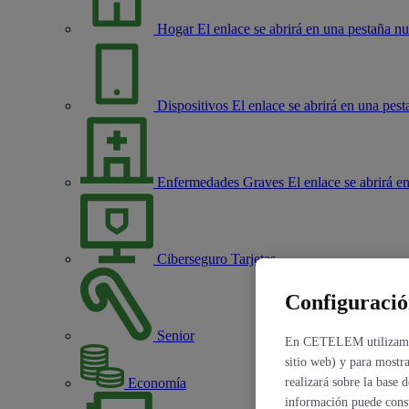
Hogar
El enlace se abrirá en una pestaña n
Dispositivos
El enlace se abrirá en una pes
Enfermedades Graves
El enlace se abrirá 
Ciberseguro Tarjetas
Configuració
Senior
En CETELEM utilizamos c
sitio web) y para mostra
Economía
realizará sobre la base 
información puede cons