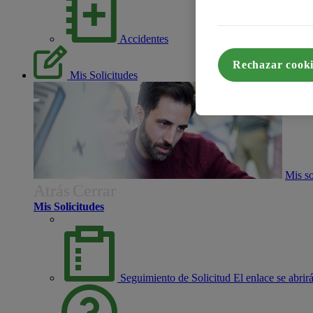
Accidentes
Rechazar cooki
Mis Solicitudes
Mis so
Atrás
Cerrar
Mis Solicitudes
Seguimiento de Solicitud
El enlace se abri