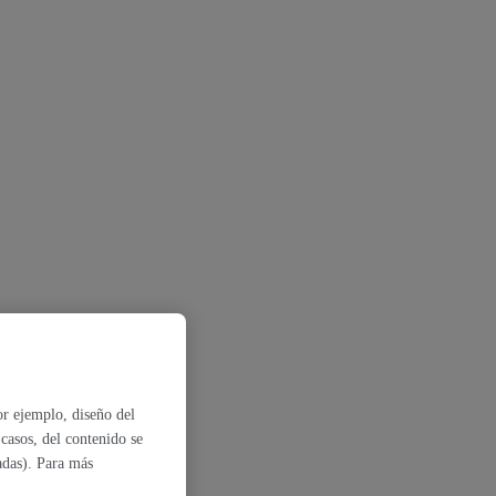
r ejemplo, diseño del
casos, del contenido se
tadas). Para más