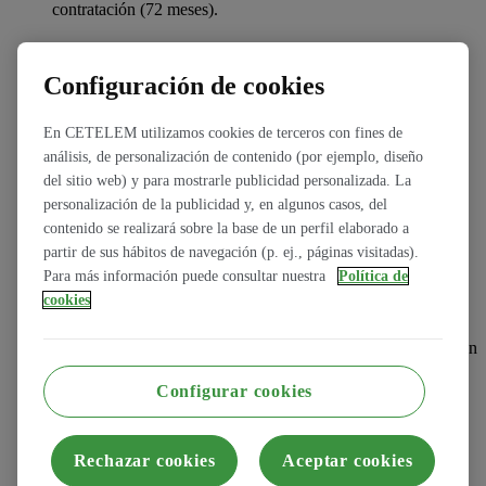
contratación (72 meses).
¿Y cancelarlo anticipadamente?
Configuración de cookies
Si es posible, pero una cancelación anticipada conlleva una
penalización en función de las cuotas pendientes de
vencimiento. Tendrías que solicitarlo y te emitiríamos un
En CETELEM utilizamos cookies de terceros con fines de
documento de cancelación de contrato, con los gastos
análisis, de personalización de contenido (por ejemplo, diseño
pendientes, para que lo firmes. Las cancelaciones se realizan
siempre a día 1 de cada mes.
del sitio web) y para mostrarle publicidad personalizada. La
personalización de la publicidad y, en algunos casos, del
contenido se realizará sobre la base de un perfil elaborado a
¿Puedes comprar tu coche de renting al finalizar el
contrato?
partir de sus hábitos de navegación (p. ej., páginas visitadas).
Se puede estudiar esta posibilidad al finalizar el contrato,
Para más información puede consultar nuestra
Política de
siempre y cuando el comprador del vehículo no sea la misma
cookies
persona (física o jurídica) que había contratado el Renting.
Previa petición por parte del cliente, podemos facilitar, por
escrito, el precio de compra, tres meses antes de la finalización
del contrato de Renting de vehículo.
Configurar cookies
¿Qué ocurre si hago más o menos kilómetros de los
contratados?
El ajuste de los kilómetros se realizará al final del alquiler
Rechazar cookies
Aceptar cookies
comparando el número de kilómetros realizados con los