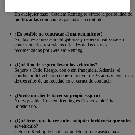
estipulados en el contrato de renting de vehiculos. Cetelem
Renting realizará un cargo o un abono, según corresponda.
En cualquier caso, Cetelem Renting te ofrece la posibilidad de
modificar las condiciones pactadas en contrato.
¿Es posible no contratar el mantenimiento?
No, las revisiones son obligatorias y deberán realizarse en
concesionarios y servicios oficiales de las marcas
recomendados por Cetelem Renting.
¿Qué tipo de seguro llevan los vehículos?
Seguro a Todo Riesgo, con o sin franquicia. Además, el
conductor del vehículo debe ser mayor de 23 años y tener más
de tres años de antigüedad en el carnet de conducir.
¿Puede un cliente hacer su propio seguro?
No es posible. Cetelem Renting es Responsable Civil
Subsidiario.
¿Qué tengo que hacer ante cualquier incidencia que sufra
el vehículo?
Cetelem Renting te facilitará un teléfono de asistencia al