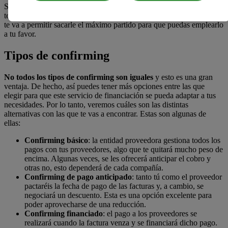
Si bien esto reduce la carga administrativa que seguro tienes y
tendrás, conocer con mayor profundidad lo que implica este servicio
te va a permitir sacarle el máximo partido para que puedas emplearlo
a tu favor.
Tipos de confirming
No todos los tipos de confirming son iguales
y esto es una gran
ventaja. De hecho, así puedes tener más opciones entre las que
elegir para que este servicio de financiación se pueda adaptar a tus
necesidades. Por lo tanto, veremos cuáles son las distintas
alternativas con las que te vas a encontrar. Estas son algunas de
ellas:
Confirming básico
: la entidad proveedora gestiona todos los
pagos con tus proveedores, algo que te quitará mucho peso de
encima. Algunas veces, se les ofrecerá anticipar el cobro y
otras no, esto dependerá de cada compañía.
Confirming de pago anticipado
: tanto tú como el proveedor
pactaréis la fecha de pago de las facturas y, a cambio, se
negociará un descuento. Esta es una opción excelente para
poder aprovecharse de una reducción.
Confirming financiado
: el pago a los proveedores se
realizará cuando la factura venza y se financiará dicho pago.