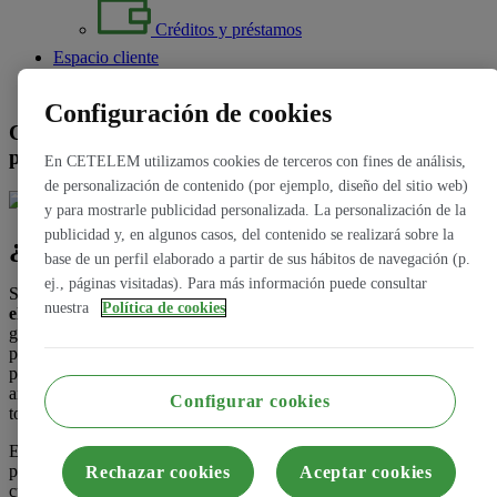
Créditos y préstamos
Espacio cliente
Contacto
Configuración de cookies
Confirming: paga a tu proveedor en la fecha
pactada
En CETELEM utilizamos cookies de terceros con fines de análisis,
de personalización de contenido (por ejemplo, diseño del sitio web)
y para mostrarle publicidad personalizada. La personalización de la
publicidad y, en algunos casos, del contenido se realizará sobre la
¿Qué es el confirming?
base de un perfil elaborado a partir de sus hábitos de navegación (p.
ej., páginas visitadas). Para más información puede consultar
Si acabas de iniciar un proyecto, o esto es algo que tienes en mente,
nuestra
Política de cookies
el confirming puede ser un servicio esencial
. Gracias a él podrás
gestionar de la manera idónea los pagos que hará tu empresa a los
proveedores. Así, estos podrán recibir de forma anticipada el cobro
por sus servicios. Esto tiene una serie de ventajas que iremos
analizando a lo largo de este artículo, porque este es un servicio
Configurar cookies
todavía desconocido para muchos.
En Cetelem sabemos que
el confirming puede tener beneficios
para tu empresa, pero que también puede suponerte un reto si no
Rechazar cookies
Aceptar cookies
cuentas con la liquidez necesaria para hacer esos pagos anticipados.