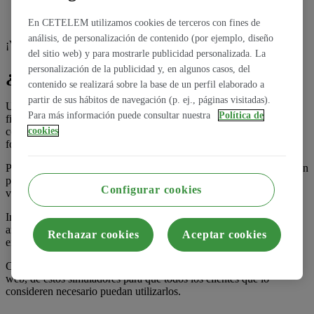
En CETELEM utilizamos cookies de terceros con fines de
análisis, de personalización de contenido (por ejemplo, diseño
¡Vamos a verlos!
del sitio web) y para mostrarle publicidad personalizada. La
personalización de la publicidad y, en algunos casos, del
¿Qué es un simulador de hipotecas?
contenido se realizará sobre la base de un perfil elaborado a
partir de sus hábitos de navegación (p. ej., páginas visitadas).
Un
simulador de préstamos hipotecarios
es un instrumento
Para más información puede consultar nuestra
Política de
financiero, accesible a todo el mundo, a través de internet. Es
completamente gratuito y, con él, se puede calcular la hipoteca de
cookies
forma aproximada antes de contratarla.
Por ejemplo, se pueden calcular cuáles son las cuotas que se deberán
pagar, durante cuántos años, qué tipo de intereses y qué cantidades
Configurar cookies
vamos a pagar.
Incluso se puede hacer una simulación de hipoteca con cuadro de
amortización, parcial o total, de las diferentes hipotecas disponibles
Rechazar cookies
Aceptar cookies
en el mercado, que nos puedan interesar.
Casi todas las entidades financieras ya disponen, en sus páginas
web, de estos simuladores para que todos los clientes que lo
consideren necesario puedan utilizarlos.