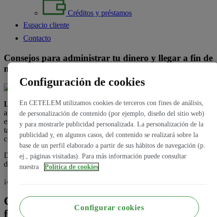
Créditos y préstamos
Espacio cliente
Contacto
Consejos para administrar tu dinero y llegar a fin de
mes
Configuración de cookies
En CETELEM utilizamos cookies de terceros con fines de análisis,
Llegar a fin de mes
y no morir en el intento, puede ser una
auténtica aventura para la mayoría de las personas. Según los
de personalización de contenido (por ejemplo, diseño del sitio web)
expertos, no solo consiste en ganar más o menos dinero, sino
y para mostrarle publicidad personalizada. La personalización de la
también en saber cómo organizarse debidamente para poder
publicidad y, en algunos casos, del contenido se realizará sobre la
conseguirlo.
base de un perfil elaborado a partir de sus hábitos de navegación (p.
Desde Cetelem queremos ofrecerte unos cuantos consejos que, sin
ej., páginas visitadas). Para más información puede consultar
duda, te serán de gran ayuda.
nuestra
Política de cookies
¡Adelante, sigue leyendo!
Cómo administrar el dinero para llegar a
Configurar cookies
fin de mes